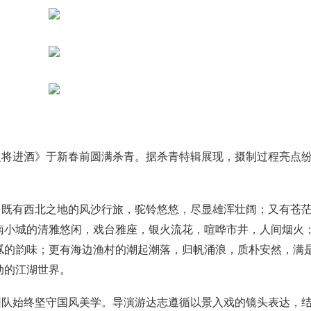
之将进酒》于新春前圆满杀青。据杀青特辑展现，摄制过程亮点
。既有西北之地的风沙行旅，驼铃悠悠，尽显雄浑壮阔；又有苍
南小城的清雅悠闲，戏台雅座，银火流花，喧哗市井，人间烟火
腻的韵味；更有海边渔村的潮起潮落，归帆涌浪，质朴安然，满
动的江湖世界。
团队始终坚守国风美学。导演游达志遵循以景入戏的镜头表达，