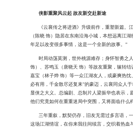
侠影重聚风云起 故友新交赴新途
《云襄传之将进酒》升级前作，重塑新篇。江湖
（陈晓 饰）隐居在东南沿海小城，本想远离江湖
年足以改变很多事情，这是一个全新的故事。”
时局动荡莫测，世外桃源难存；身怀智勇之人
饰）、苏鸣玉（唐晓天 饰）等故友重聚，辗转结
嘉宝（林子烨 饰）等一众江湖友人，或豪爽热忱
必有用，千金散尽还复来”的豪迈，云襄同众人
显侠之大义。总编剧、总制片人梁振华也表示，
他们究竟如何在重重迷局中突围，又将面临什么
三年重叙，默契仍存，旧友无需过多言语，
这场江湖情谊，在你来我往间续言，交织着热血