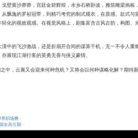
，戈壁黄沙莽莽，宫廷金碧辉煌，水乡石桥卧波，雅筑雕梁画栋
。从飘逸的罗衫冠带，到精巧考究的制式规衣，在质感、款式与
年轻化的视效观感。在视觉风格上，剧集富含古风古韵，构图、
大漠中的飞沙激战，还是折扇开合间的谋算千机，无一不令人重
，亦展现江湖行客的英勇无畏与侠义豪情。
潮之中，云襄又会迎来何种危机？又将会以何种谋略化解？期待
职场爽···
女高引期···