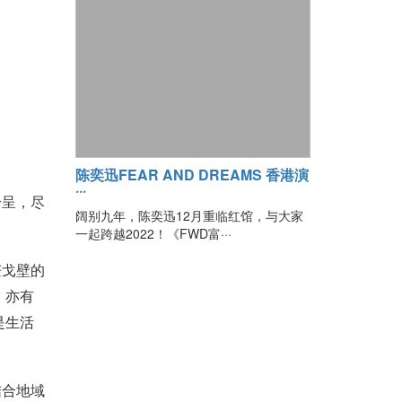
陈奕迅FEAR AND DREAMS 香港演
···
纷呈，尽
阔别九年，陈奕迅12月重临红馆，与大家
一起跨越2022！《FWD富···
茫戈壁的
；亦有
是生活
结合地域