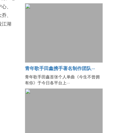
宁心、
大乔、
段江湖
青年歌手田鑫携手著名制作团队···
青年歌手田鑫首张个人单曲《今生不曾拥
有你》于今日各平台上···