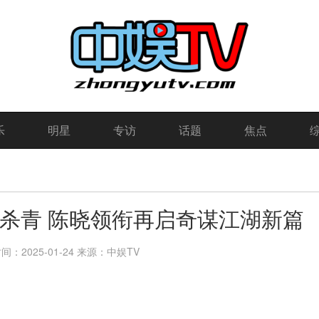
乐
明星
专访
话题
焦点
杀青 陈晓领衔再启奇谋江湖新篇
：2025-01-24
来源：中娱TV