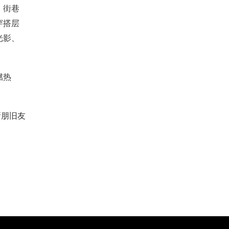
，街巷
穿搭层
光影、
燃热
新朋旧友