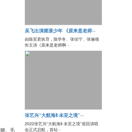
吴飞出演摇滚少年 《原来是老师···
由陈安君执导，陈学冬、张佳宁、张俪领
衔主演《原来是老师啊···
张艺兴“大航海Ⅱ·未至之境”···
2022张艺兴“大航海Ⅱ·未至之境”巡回演唱
会正式启航，首站···
陈晓、毛