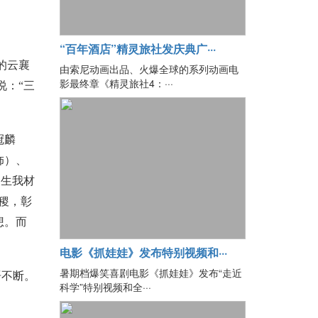
“百年酒店”精灵旅社发庆典广···
的云襄
由索尼动画出品、火爆全球的系列动画电
影最终章《精灵旅社4：···
说：“三
冠麟
饰）、
天生我材
稷，彰
想。而
电影《抓娃娃》发布特别视频和···
暑期档爆笑喜剧电影《抓娃娃》发布“走近
语不断。
科学”特别视频和全···