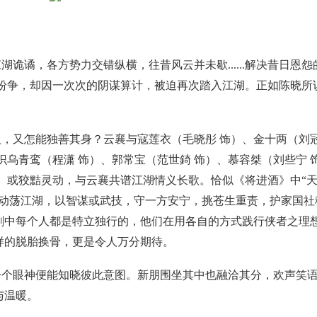
诡谲，各方势力交错纵横，往昔风云并未歇......解决昔日恩怨
纷争，却因一次次的阴谋算计，被迫再次踏入江湖。正如陈晓所
，又怎能独善其身？云襄与寇莲衣（毛晓彤 饰）、金十两（刘
识乌青鸾（程潇 饰）、郭常宝（范世錡 饰）、慕容桀（刘些宁 
、或狡黠灵动，与云襄共谱江湖情义长歌。恰似《将进酒》中“
于动荡江湖，以智谋或武技，守一方安宁，挑苍生重责，护家国社
剧中每个人都是特立独行的，他们在用各自的方式践行侠者之理
样的脱胎换骨，更是令人万分期待。
一个眼神便能知晓彼此意图。新朋围坐其中也融洽其分，欢声笑
与温暖。