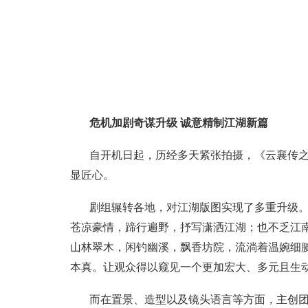
危机加剧奇谋升级 诚意精制江湖新篇
自开机日起，历经多天紧张拍摄，《云襄传
显匠心。
剧组辗转各地，对江湖版图实现了多重升级
苍凉豪情，蹄行遍野，抒写潇洒江湖；也不乏江
山林翠木，闲钓幽溪，飘香坊院，流淌着温婉细
本真。让观众得以窥见一个更加宏大、多元且生
而在置景、造型以及镜头语言等方面，主创