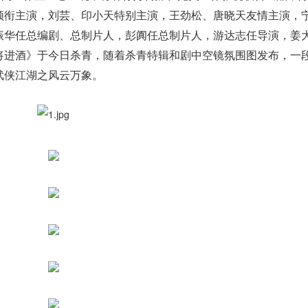
领衔主演，刘芸、印小天特别主演，王劲松、唐晓天友情主演，
振华任总编剧、总制片人，彭阗任总制片人，游达志任导演，姜
将进酒》于今日杀青，随着杀青特辑和剧中空镜氛围图发布，一
武侠江湖之风云万象。