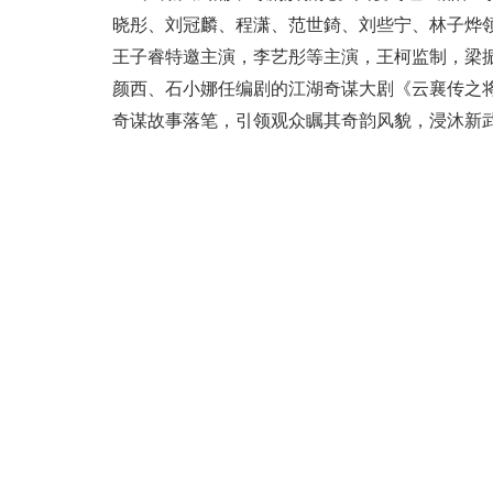
晓彤、刘冠麟、程潇、范世錡、刘些宁、林子烨
王子睿特邀主演，李艺彤等主演，王柯监制，梁
颜西、石小娜任编剧的江湖奇谋大剧《云襄传之
奇谋故事落笔，引领观众瞩其奇韵风貌，浸沐新