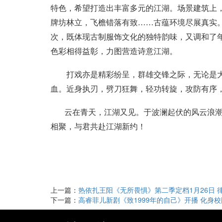
特色，希望打造出丰富多元的江湖。场景建筑上
牌坊林立，飞檐错落有致……古蕴环境尽展真实
次，既体现古制服饰文化的独特韵味，又调和了
色彩相得益彰，力图营造诗意江湖。
打戏亦是精彩纷呈，群雄交锋之际，无论是
血。近身执刃，劈刀狂舞，轻功转旋，攻防有序
云在青天，江湖又见。于波澜起伏的风云浪
相聚，与君共赴江湖新约！
上一篇：
热依扎王阳《无所畏惧》第二季定档1月26日 律界
下一篇：
高睿菲儿新剧《致1999年的自己》开播 化身校园