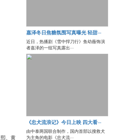
嘉泽冬日焦糖氛围写真曝光 轻甜···
近日，热播剧《雪中悍刀行》鱼幼薇饰演
者嘉泽的一组写真露出···
《忠犬流浪记》今日上映 四大看···
由中泰两国联合制作，国内首部以搜救犬
为主角的电影《忠犬流···
俊熙、黄