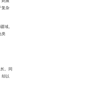
，则展
于复杂
的疆域。
色类
成长。同
，却以