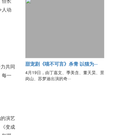
，但长
令人动
甜宠剧《喵不可言》杀青 以猫为···
努力共同
4月19日，由丁嘉文、季美含、董天昊、景
，每一
岗山、苏梦迪出演的奇···
她的演艺
；《变成