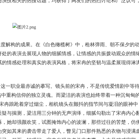
个与演技相关的热搜话题，均获得了网友们的热烈讨论和广泛认可
维度解构的成果。在《白色橄榄树》中，枪林弹雨、朝不保夕的
好处的表演去展现人物的细腻情感，让情感的共振拨动观众的情
腻的情感处理和真实的表演风格，将宋冉的坚韧与温柔展现得淋
者这一职业最赤诚的摹写。镜头前的宋冉，不是传统爱情剧中等
伤中重构信仰的独立灵魂。而梁洁的表演也始终带着一种沉甸甸的
的宋冉踉跄着穿过烟尘，相机镜头在颤抖的指节间与凝泪的眼神中
质疑与揣测，梁洁用三分钟的无声演绎，细腻勾勒出了宋冉内心
烁，她却强颜欢笑，试图掩饰内心的波澜，那些过往的苦楚，仿
为突如其来的袭击带走了爱人，瞥见门口那件熟悉的衣物与浸满