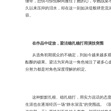
绷带，恐惧与惊慌瞬间攫住了她的心，令她战栗
久以来压抑的泪水，却在这一刻如决堤般肆意流
容。
在作品中绽放，梁洁稳扎稳打用演技突围
从选角初期观众的不确定，到如今越来越多
酝酿的硕果。梁洁为宋冉这一角色倾注了诸多心
分努力都是对角色深度理解的积淀。
这种默默扎根、稳扎稳打，用实力说话的态
生涯也在逐渐经历一场“静水深流”的突围战。《