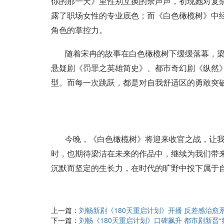
你的那一天》里性别互换的余声声，初现她对复
露了职场女性的专业底色；而《白色橄榄树》中
角色的掌控力。
随着宋冉的故事在白色橄榄树下缓缓落幕，
悬疑剧《罚罪之英雄简史》、都市奇幻剧《纵然
型。而每一次跳跃，都是对自我舒适区的勇敢突
今晚，《白色橄榄树》将迎来收官之战，让
时，也期待梁洁在未来的作品中，继续为我们带
沉默而坚定的生长力，在时代的旷野中投下属于
上一篇：
刘畅新剧《180天重启计划》开播 反差感治愈系医
下一篇：
刘畅《180天重启计划》口碑飙升 都市剧新晋“氛