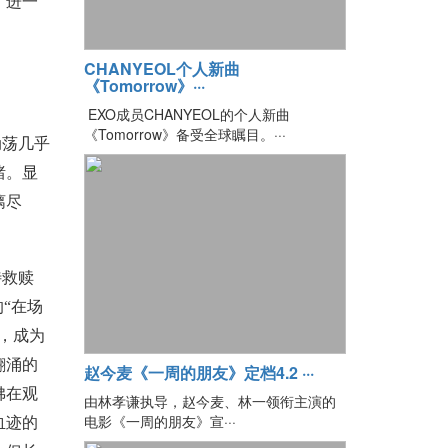
，进一
CHANYEOL个人新曲
《Tomorrow》···
EXO成员CHANYEOL的个人新曲
《Tomorrow》备受全球瞩目。···
动荡几乎
绪。显
漓尽
待救赎
“在场
，成为
翻涌的
赵今麦《一周的朋友》定档4.2 ···
佛在观
由林孝谦执导，赵今麦、林一领衔主演的
电影《一周的朋友》宣···
血迹的