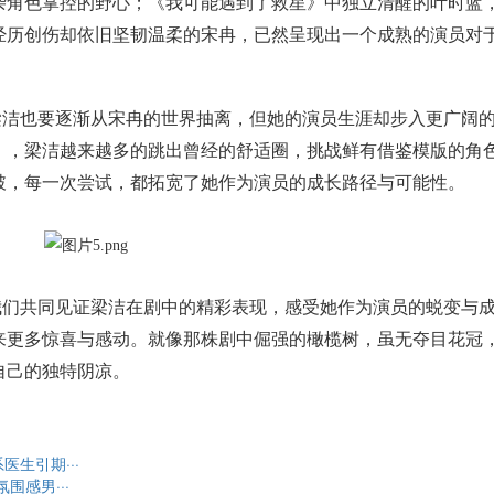
杂角色掌控的野心；《我可能遇到了救星》中独立清醒的叶时蓝
经历创伤却依旧坚韧温柔的宋冉，已然呈现出一个成熟的演员对
梁洁也要逐渐从宋冉的世界抽离，但她的演员生涯却步入更广阔
》，梁洁越来越多的跳出曾经的舒适圈，挑战鲜有借鉴模版的角
破，每一次尝试，都拓宽了她作为演员的成长路径与可能性。
我们共同见证梁洁在剧中的精彩表现，感受她作为演员的蜕变与
来更多惊喜与感动。就像那株剧中倔强的橄榄树，虽无夺目花冠
自己的独特阴凉。
生引期···
围感男···