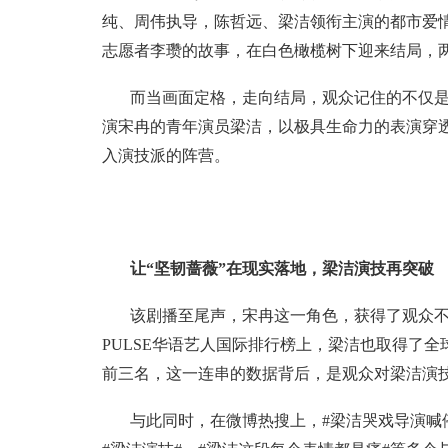
纯、周伟执导，陈哲远、梁洁领衔主演的都市爱
志愿者李瓒的故事，在白色橄榄树下迎来结局，
而当画面定格，走向结局，观众记住的不仅
演宋冉的青年演员梁洁，以极具生命力的表演穿透
入演技派的阵营。
让“坚韧蔷薇”在现实落地，梁洁演技再突破
该剧播至尾声，宋冉这一角色，获得了观众不俗
PULSE华语艺人国际排行榜上，梁洁也取得了全球
前三名，这一连串的数据背后，是观众对梁洁演
与此同时，在微博热搜上，#梁洁哭戏导演喊停