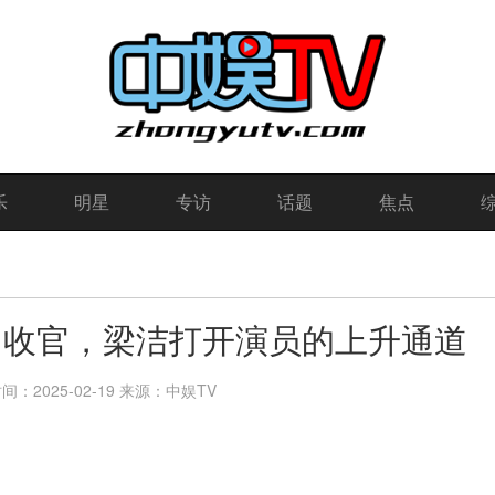
乐
明星
专访
话题
焦点
日收官，梁洁打开演员的上升通道
：2025-02-19
来源：中娱TV