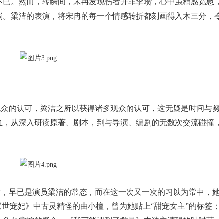
不已。然而，转瞬间，宋冉发现伤者并非李瓒，心中虽稍感宽慰
淌。梁洁的表演，将宋冉的每一个情感转折都刻画得入木三分，
观众的认可，梁洁之所以获得诸多观众的认可，这无疑是时间与
血，从深入研读原著、剧本，到与导演、编剧的无数次交流碰撞
度，早已是演员梁洁的常态，而在这一次又一次的习以为常中，
双世宠妃》中古灵精怪的曲小檀，曾为她贴上“甜宠女主”的标签