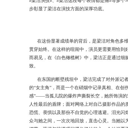
#梁洁演技#、#梁洁这段每个表情都是痛#等多
步彰显了梁洁在演技方面的深厚功底。
在这份显著成绩单的背后，是梁洁对角色多
贯穿始终。在这样的喧闹中，演员更需要用恰到
而易见，在《白色橄榄树》中，梁洁正是通过细
致。
在东国的断壁残垣中，梁洁完成了对外派记
的“女主角”，而是一个在硝烟中记录真相、在创
感”——当孤儿院的爆炸声撕裂长空，她所饰演
人性最后的盾牌；面对网络上对自己摄影作品的
恐慌、畏惧以及那份不自觉的心理逃避。泪光闪
众与她之间，一次次地回放，直击心灵。当她以