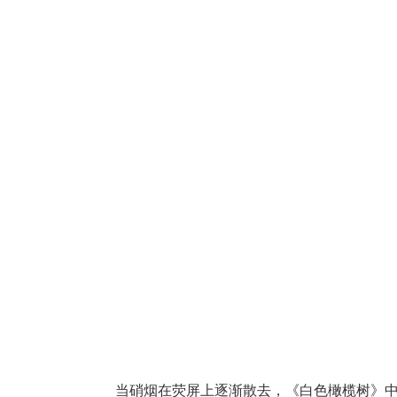
当硝烟在荧屏上逐渐散去，《白色橄榄树》