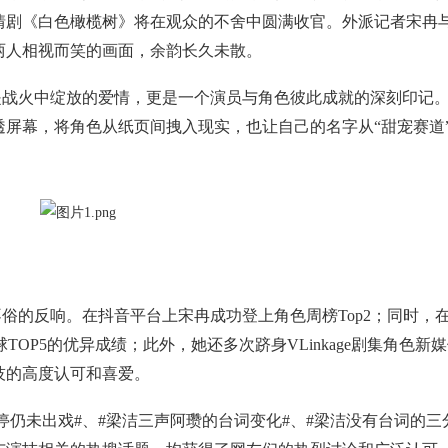
情剧《白色橄榄树》将在观众的不舍中圆满收官。外派记者宋冉
两人相视而笑的画面，余韵长久未散。
是战火中绽放的爱情，更是一个演员与角色彼此成就的深刻印记
屏幕，将角色从纸页间拽入现实，也让自己的名字从“甜宠赛道
的反响。在抖音平台上宋冉成功登上角色周榜Top2；同时，在
TOP5的优异成绩；此外，她还多次跻身VLinkage剧集角色新
技的高度认可和喜爱。
仍未出戏#、#梁洁三声阿瓒的台词变化#、#梁洁没有台词的三