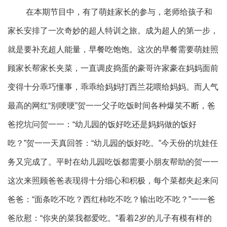
在本期节目中，有了萌娃家长的参与，老师给孩子和
家长安排了一次奇妙的超人特训之旅。成为超人的第一步，
就是要补充超人能量，早餐吃饱饱。这次的早餐需要萌娃照
顾家长帮家长夹菜，一直调皮捣蛋的豪哥许家豪在妈妈面前
变得十分乖巧懂事，乖乖给妈妈打西兰花喂给妈妈。而人气
最高的网红“别哽哽”贺一一父子吃饭时间各种爆笑不断，爸
爸挖坑问贺一一：“幼儿园的饭好吃还是妈妈做的饭好
吃？”贺一一天真回答：“幼儿园的饭好吃。”今天份的坑娃任
务又完成了。平时在幼儿园吃饭都需要小朋友帮助的贺一一
这次来照顾爸爸表现得十分细心和积极，每个菜都夹起来问
爸爸：“面条吃不吃？西红柿吃不吃？输出吃不吃？”一一爸
爸欣慰：“你夹的菜我都爱吃。”看着2岁的儿子有模有样的