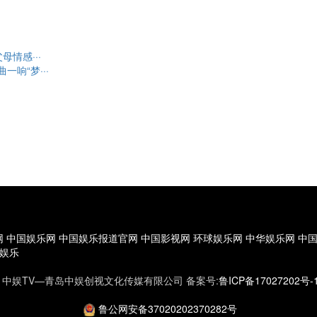
情感···
响“梦···
网
中国娱乐网
中国娱乐报道官网
中国影视网
环球娱乐网
中华娱乐网
中
娱乐
0 版权所有 中娱TV—青岛中娱创视文化传媒有限公司 备案号:
鲁ICP备17027202号-
鲁公网安备37020202370282号