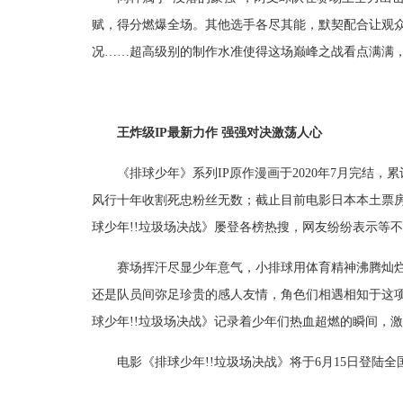
赋，得分燃爆全场。其他选手各尽其能，默契配合让观
况……超高级别的制作水准使得这场巅峰之战看点满满
王炸级IP最新力作 强强对决激荡人心
《排球少年》系列IP原作漫画于2020年7月完结，
风行十年收割死忠粉丝无数；截止目前电影日本本土票房
球少年!!垃圾场决战》屡登各榜热搜，网友纷纷表示等
赛场挥汗尽显少年意气，小排球用体育精神沸腾灿烂
还是队员间弥足珍贵的感人友情，角色们相遇相知于这
球少年!!垃圾场决战》记录着少年们热血超燃的瞬间，
电影《排球少年!!垃圾场决战》将于6月15日登陆