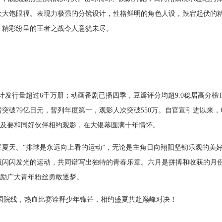
众大饱眼福。表现力极强的分镜设计，性格鲜明的角色人设，跌宕起伏的
，精彩纷呈的王者之战令人意犹未尽。
累计发行量超过6千万册；动画番剧已播四季，豆瓣评分均超9.0稳居高分榜T
突破79亿日元，暂列年度第一，观影人次突破550万。自官宣引进以来，
不及要和同好伙伴相约观影，在大银幕圆满十年情怀。
夏天。“排球是永远向上看的运动”，无论是主角日向翔阳坚韧乐观的美
项闪闪发光的运动，共同谱写出独特的青春乐章。六月是拼搏和收获的月
激励广大青年粉丝勇敢逐梦。
全国院线，热血比赛诠释少年锋芒，相约盛夏共赴巅峰对决！