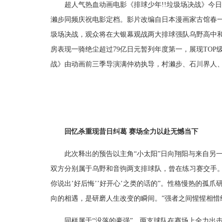
超人气热血动画电影《排球少年!!垃圾场决战》今
濑步同频庆祝电影定档。影片改编自日本漫画家古馆春一
圾场决战，观众将在大银幕观战两大排球强队乌野高中
房表现一骑绝尘超过79亿日元暂列年度第一，展现TOP
战》由动画前三季导演满仲劝执导，村濑步、石川界人
回忆杀重现昔日纠葛 赛场全力以赴无憾当下
此次释出的预告以主角“小太阳”日向翔阳与来自另
双方分别属于乌野和音驹两支排球队，曾在练习赛交手
你说出’好后悔’’好开心’之类的话的”。性格慢热的孤
向的相遇，是研磨人生改变的瞬间。”强者之间惺惺相惜
同样属于“没落的豪强”，两支球队在赛场上全力出