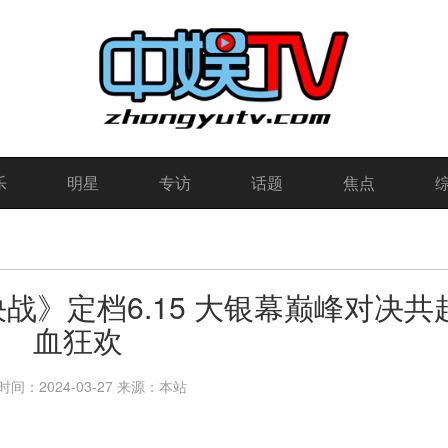
乐
明星
专访
话题
焦点
战》定档6.15 大银幕巅峰对决共
血狂欢
间：2024-03-27
来源：本站