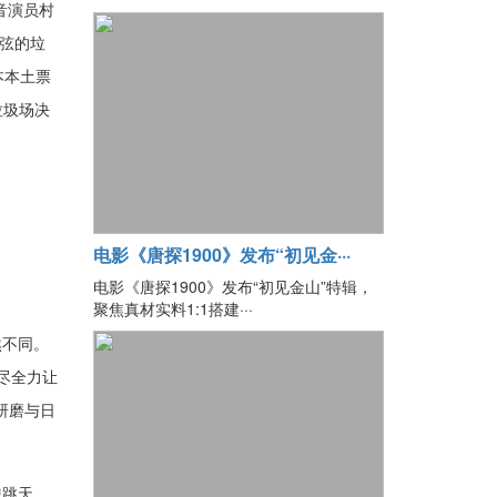
音演员村
心弦的垃
本本土票
垃圾场决
电影《唐探1900》发布“初见金···
电影《唐探1900》发布“初见金山”特辑，
聚焦真材实料1:1搭建···
然不同。
尽全力让
研磨与日
弹跳天