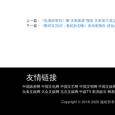
上一篇：
《坠落的审判》曝“失衡家庭”预告 无辜孩子成父母
下一篇：
《数码宝贝02：最初的召唤》发布新预告 进化曲一
友情链接
中国政府网
中国文化网
中国文艺网
中国文明网
中国文娱
头条文娱网
大众文娱网
北京文娱网
中娱TV
新浪娱乐
网易
Copyright © 2018-202