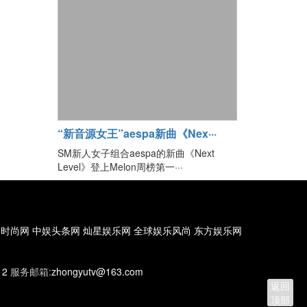
“新音源女王”aespa新曲《Nex···
SM新人女子组合aespa的新曲《Next
Level》登上Melon周榜第一···
国时尚网
中娱头条网
灿星娱乐网
全球娱乐风尚
东方娱乐网
12
服务邮箱:
zhongyutv@163.com
返回
顶部