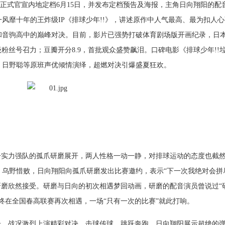
日正式官宣内地定档6月15日，并发布定档预告及海报，主角日向翔阳的配
风靡十年的王炸级IP《排球少年!!》，讲述原作中人气最高、最为扣人
和音驹高中的巅峰对决。目前，影片已强势打破体育剧场版开画纪录，日
级粉丝号召力；豆瓣开分8.9，首批观众盛赞飙泪。口碑电影《排球少年!!
、日野聪等原班声优倾情演绎，超燃对决引爆盛夏狂欢。
一实力强队的孤爪研磨展开，两人性格一动一静，对排球运动的态度也截
。乌野惜败，日向翔阳向孤爪研磨发出比赛邀约，表示“下一次我绝对会拼
爪研磨欣然接受。研磨与日向的初次相遇梦回动画，研磨的配音演员曾说过“
终在全国春高联赛再次相遇，一场“只有一次的比赛”就此打响。
击，战况激烈上演精彩对决。击球传球、跳跃奔跑，日向翔阳展示超绝的