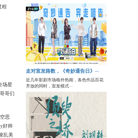
过程
走对宣发路数，《奇妙通告日》···
近几年影剧市场格外热闹，各色作品百花
全场星
齐放的同时，宣发模式···
顾哥哥们
放空思
y好帅
凌乱美