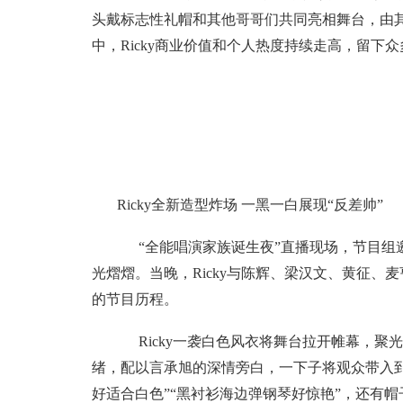
头戴标志性礼帽和其他哥哥们共同亮相舞台，由
中，Ricky商业价值和个人热度持续走高，留下众
Ricky全新造型炸场 一黑一白展现“反差帅”
“全能唱演家族诞生夜”直播现场，节目组
光熠熠。当晚，Ricky与陈辉、梁汉文、黄征、
的节目历程。
Ricky一袭白色风衣将舞台拉开帷幕，聚
绪，配以言承旭的深情旁白，一下子将观众带入到氛围
好适合白色”“黑衬衫海边弹钢琴好惊艳”，还有