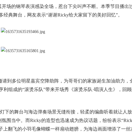
其开场的钢琴表演感染全场，惹台下尖叫声不断。本季节目播出
多经典舞台，网友表示“谢谢Ricky给大家留下的美好回忆”。
邀请到多位明星嘉宾空降助阵，为哥哥们的家族诞生加油助力，
麦亨利组成的“滚烫乐队”带来开场秀《滚烫乐队·唱演人生》，回
光灯下的舞台与海边弹奏场景无缝衔接，轻柔的编曲听着就让人
当中。而Ricky的造型也迅速成为热议话题，纷纷表示“Rick
帽子上翻飞的小羽毛像蝴蝶一样扇动翅膀，为海边画面增添了一丝