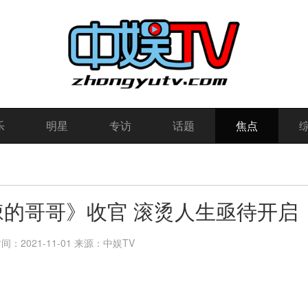
乐
明星
专访
话题
焦点
斩棘的哥哥》收官 滚烫人生亟待开启
：2021-11-01
来源：中娱TV