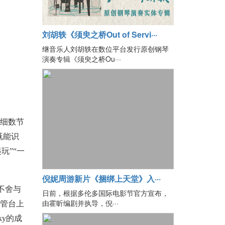
刘胡轶《须臾之桥Out of Servi···
继音乐人刘胡轶在数位平台发行原创钢琴
演奏专辑《须臾之桥Ou···
，细数节
既能识
玩”“一
倪妮周游新片《捆绑上天堂》入···
不舍与
日前，根据多伦多国际电影节官方宣布，
由霍昕编剧并执导，倪···
不管台上
y的成