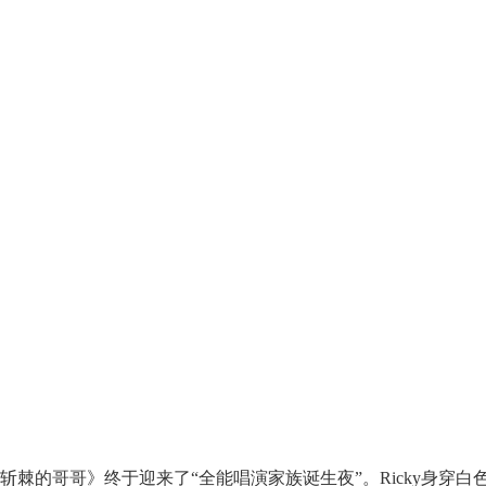
斩棘的哥哥》终于迎来了“全能唱演家族诞生夜”。Ricky身穿白