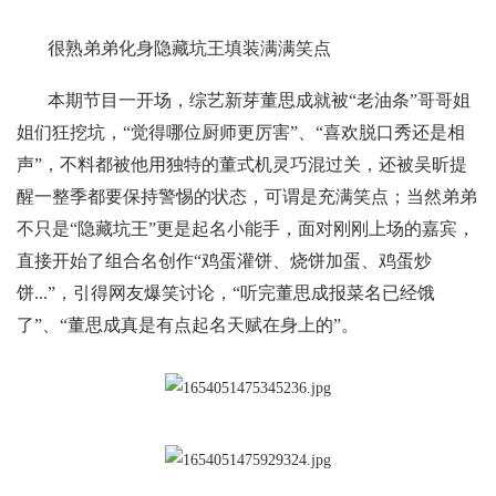
很熟弟弟化身隐藏坑王填装满满笑点
本期节目一开场，综艺新芽董思成就被“老油条”哥哥姐
姐们狂挖坑，“觉得哪位厨师更厉害”、“喜欢脱口秀还是相
声”，不料都被他用独特的董式机灵巧混过关，还被吴昕提
醒一整季都要保持警惕的状态，可谓是充满笑点；当然弟弟
不只是“隐藏坑王”更是起名小能手，面对刚刚上场的嘉宾，
直接开始了组合名创作“鸡蛋灌饼、烧饼加蛋、鸡蛋炒
饼...”，引得网友爆笑讨论，“听完董思成报菜名已经饿
了”、“董思成真是有点起名天赋在身上的”。