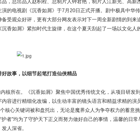
出品，总出品人赵枳程、总制片人钟君艳，制片人江新光、高新
演的电视剧《沉香如屑》于7月20日正式开播。剧中极具中华
神备受观众好评，更有大部分网友表示对下一周全新剧情的到来
《沉香如屑》紧扣时代主旋律，在这个夏天刮起了一场以文化人
讲好故事，以细节起笔打造仙侠精品
键的内核所在。《沉香如屑》聚焦中国优秀传统文化，从项目研发
字内容进行精细化改编，以生动丰富的镜头语言和精益求精的演
这个核心关键词被和盘托出，无论是魔界众人为争夺权力的蓄意
被守护者”均为了守护天下正义而努力做好自己的事情，温馨的日常
、发人深省。