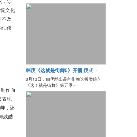
杰，导
传统文化
迫不及
的仙侠
韩庚《这就是街舞5》开播 庚式···
8月13日，由优酷出品的街舞选拔类综艺
《这！就是街舞》第五季···
到制作面
员表现
挑衅，还
与残酷