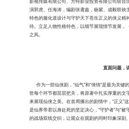
影视传媒有限公司、方特影业投资有限公司联合
演郭虎、任海涛，编剧张鸢盎，杨紫、成毅联袂主
特色的服化道设计与守护天下苍生正义的侠义精
待。立足人物性格特色，以细节展现情节发展，
之风。
直面问题，
作为一部仙侠剧，“仙气”和“侠情”是最为关
世每个环节都层层把关，将原著中扎实厚重的文
来展现仙侠之美。在首周播出的剧情中，“正义”
是仙界帝君以身赴死的坚定决心，“守护者”与“
的战场双线交织，让观众在观剧的同时印象深刻