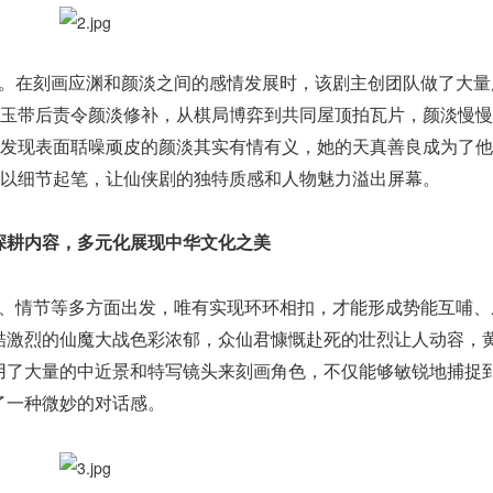
。在刻画应渊和颜淡之间的感情发展时，该剧主创团队做了大量
坏玉带后责令颜淡修补，从棋局博弈到共同屋顶拍瓦片，颜淡慢
也发现表面聒噪顽皮的颜淡其实有情有义，她的天真善良成为了
》以细节起笔，让仙侠剧的独特质感和人物魅力溢出屏幕。
深耕内容，多元化展现中华文化之美
、情节等多方面出发，唯有实现环环相扣，才能形成势能互哺、
酷激烈的仙魔大战色彩浓郁，众仙君慷慨赴死的壮烈让人动容，
用了大量的中近景和特写镜头来刻画角色，不仅能够敏锐地捕捉
了一种微妙的对话感。