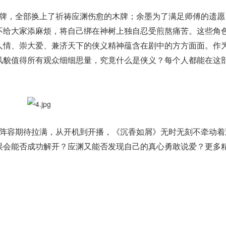
牌，全部换上了祈祷应渊伤愈的木牌；余墨为了满足师傅的遗愿
不给大家添麻烦，将自己绑在神树上独自忍受煎熬痛苦。这些角
人情、崇大爱、兼济天下的侠义精神蕴含在剧中的方方面面。作
风貌值得所有观众细细思量，究竟什么是侠义？每个人都能在这
阵容期待拉满，从开机到开播，《沉香如屑》无时无刻不牵动着
误会能否成功解开？应渊又能否发现自己的真心勇敢说爱？更多