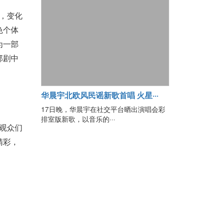
，变化
色个体
为一部
部剧中
华晨宇北欧风民谣新歌首唱 火星···
17日晚，华晨宇在社交平台晒出演唱会彩
排室版新歌，以音乐的···
观众们
精彩，