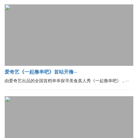
爱奇艺《一起撸串吧》首站开撸···
由爱奇艺出品的全国首档串串探寻美食真人秀《一起撸串吧》，···