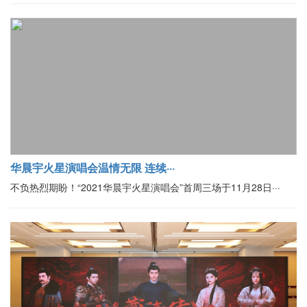
华晨宇火星演唱会温情无限 连续···
不负热烈期盼！“2021华晨宇火星演唱会”首周三场于11月28日···