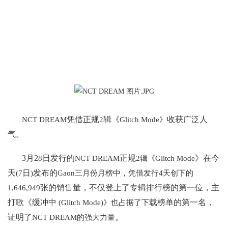
凭借正规
辑《
收获广泛人
NCT DREAM
2
Glitch Mode》
气。
3月2
日发行的
正规
》在今
8
NCT DREAM
2辑《Glitch Mode
天
日
发布的
(7
)
Gaon三月份月榜中，凭借发行4天创下的
张的销售量，不仅登上了专辑排行榜的第一位，主
1,646,949
打歌《缓冲中
载榜单的第一名，
(Glitch Mode)》也占据了下
证明了
。
NCT DREAM的强大力量