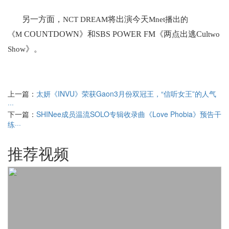
另一方面，
将出演今天
NCT DREAM
Mnet播出的
COUNTDOWN》和SBS
POWER
FM《两点出逃Cul
《M
two
》。
Show
上一篇：
太妍《INVU》荣获Gaon3月份双冠王，“信听女王”的人气
···
下一篇：
SHINee成员温流SOLO专辑收录曲《Love Phobia》预告干
练···
推荐视频