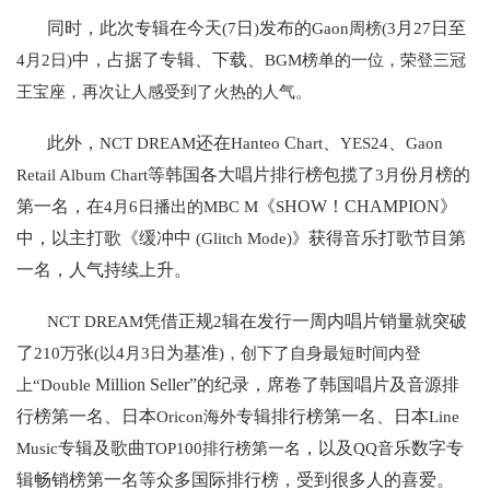
同时，此次专辑在今天
日
发布的
月
日至
(7
)
Gaon周榜(3
27
中，占据了专辑、下载、
4月2日)
BGM榜单的一位，荣登三冠
王宝座，再次让人感受到了火热的人气。
此外，
还在
C
、
、
NCT DREAM
Hanteo
hart
YES24
Gaon
等韩国各大唱片排行榜包揽了
份月榜的
Retail Album Chart
3月
第一名，在
《
HOW！CHAMPION》
4月6日播出的MBC M
S
中，以主打歌《缓冲中
获得音乐打歌节目第
(Glitch Mode)》
一名，人气持续上升。
凭借正规
辑在发行一周内唱片销量就突破
NCT DREAM
2
了
张
为基准
210万
(以4月3日
)，创下了自身最短时间内登
Million
Seller”的纪录，席卷了韩国唱片及音源排
上“Double
行榜第一名、日本
专辑排行榜第一名、日本
Oricon海外
Line
专辑及歌曲
，以及
乐数字专
Music
TOP100排行榜第一名
QQ音
辑畅销榜第一名等众多国际排行榜，受到很多人的喜爱。