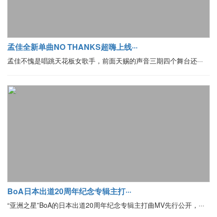
孟佳全新单曲NO THANKS超嗨上线···
孟佳不愧是唱跳天花板女歌手，前面天赐的声音三期四个舞台还···
BoA日本出道20周年纪念专辑主打···
“亚洲之星”BoA的日本出道20周年纪念专辑主打曲MV先行公开，···