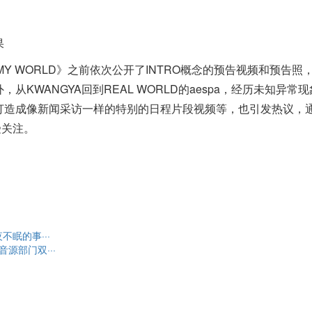
果
《MY WORLD》之前依次公开了INTRO概念的预告视频和预告照
KWANGYA回到REAL WORLD的aespa，经历未知异常
打造成像新闻采访一样的特别的日程片段视频等，也引发热议，
受关注。
眠的事···
t音源部门双···