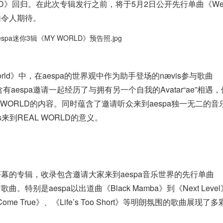
RLD》回归。在此次专辑发行之前，将于5月2日公开先行单曲《Wel
更加令人期待。
World》中，在aespa的世界观中作为助手登场的nævis参与歌曲
曲含有aespa邀请一起经历了与拥有另一个自我的Avatar“ae”相遇
L WORLD的内容。同时蕴含了邀请听众来到aespa独一无二的音
s来到REAL WORLD的意义。
季序幕的专辑，收录包含邀请大家来到aespa音乐世界的先行单曲
首歌曲。特别是aespa以出道曲《Black Mamba》到《Next Leve
me True》、《Life’s Too Short》等明朗氛围的歌曲展现了