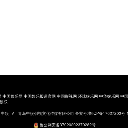
网
中国娱乐网
中国娱乐报道官网
中国影视网
环球娱乐网
中华娱乐网
中
娱乐
0 版权所有 中娱TV—青岛中娱创视文化传媒有限公司 备案号:
鲁ICP备17027202号-
鲁公网安备37020202370282号