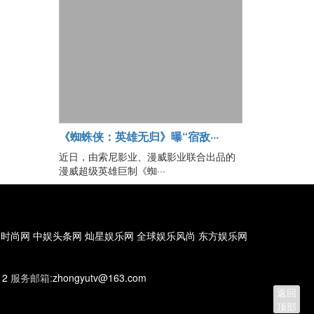
《蜘蛛侠：英雄无归》曝“宿敌···
近日，由索尼影业、漫威影业联合出品的
漫威超级英雄巨制《蜘···
国时尚网
中娱头条网
灿星娱乐网
全球娱乐风尚
东方娱乐网
12
服务邮箱:
zhongyutv@163.com
返回
顶部