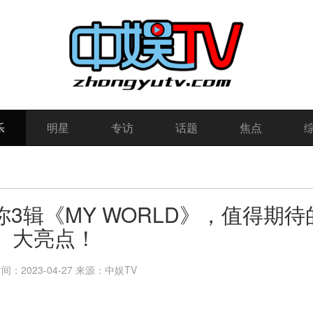
乐
明星
专访
话题
焦点
迷你3辑《MY WORLD》，值得期待
大亮点！
：2023-04-27
来源：中娱TV