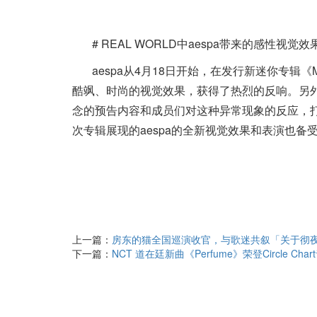
# REAL WORLD中aespa带来的感性视觉效
aespa从4月18日开始，在发行新迷你专辑
酷飒、时尚的视觉效果，获得了热烈的反响。另外，从
念的预告内容和成员们对这种异常现象的反应，
次专辑展现的aespa的全新视觉效果和表演也备
上一篇：
房东的猫全国巡演收官，与歌迷共叙「关于彻夜不
下一篇：
NCT 道在廷新曲《Perfume》荣登Circle Char