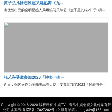
黄子弘凡徐志胜赵又廷热舞《九···
由优酷出品的全明星熟人局爆笑闯关综艺《盒子里的猫2》于3月···
张艺兴受邀参加2023「钟表与奇···
近日，张艺兴作为宇舶表品牌大使，受邀参加了2023「钟表与奇···
Copyright © 2018-2020 版权所有 中娱TV—青岛中娱创视文化传媒有限
公司 备案号:
鲁ICP备17027202号-12
服务邮箱:
zhongyutv@163.com