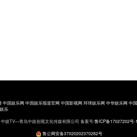
网
中国娱乐网
中国娱乐报道官网
中国影视网
环球娱乐网
中华娱乐网
中
娱乐
0 版权所有 中娱TV—青岛中娱创视文化传媒有限公司 备案号:
鲁ICP备17027202号-
鲁公网安备37020202370282号