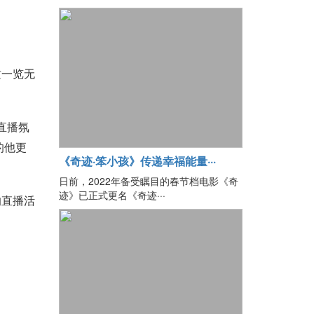
质一览无
直播氛
的他更
《奇迹·笨小孩》传递幸福能量···
日前，2022年备受瞩目的春节档电影《奇
迹》已正式更名《奇迹···
的直播活