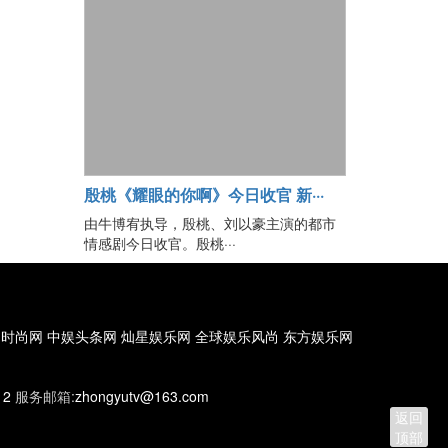
殷桃《耀眼的你啊》今日收官 新···
由牛博宥执导，殷桃、刘以豪主演的都市
情感剧今日收官。殷桃···
国时尚网
中娱头条网
灿星娱乐网
全球娱乐风尚
东方娱乐网
12
服务邮箱:
zhongyutv@163.com
返回
顶部