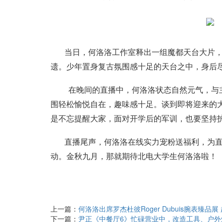
当日，何洛洛工作室释出一组魔都天台大片
遗。少年置身复古氛围感十足的天台之中，身后
在晚间的直播中，何洛洛状态自然元气，与
围轻松愉悦自在，趣味感十足。谈到即将迎来的
是不忘提醒大家，面对开学后的军训，也要坚持
直播尾声，何洛洛在线实力宠粉送福利，为
动。金秋九月，那就期待北电大学生何洛洛啦！
上一篇：
何洛洛出席罗杰杜彼Roger Dubuis腕表臻品展 
下一篇：
尹正《中餐厅6》忙碌营业中，改造工具、户外烧