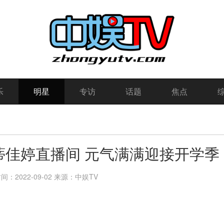
乐
明星
专访
话题
焦点
rt+蒂佳婷直播间 元气满满迎接开学季
：2022-09-02
来源：中娱TV