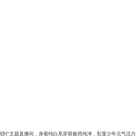
婷“新生驾到”主题直播间，身着纯白系穿搭极简纯净，彰显少年元气活