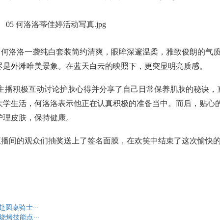
，何洛洛一袭纯白套装简约清爽，眼眸深邃温柔，雅致俊朗的气
尽是外滩唯美景象。在蓝天白云的映照下，更突显明亮质感。
主播积极互动讨论护肤心得并分享了自己日常保养肌肤的秘诀，
大学生活，何洛洛表示他正在认真积极的准备当中。而后，贴心
护理皮肤，保持健康。
直播间的观众们抽奖送上了签名面膜，在欢笑中结束了这次愉快
赴圆桌骑士···
烤技能点···