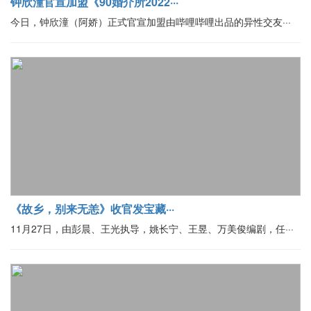
钟欣潼官宣加盟《90婚介所2022···
今日，钟欣潼（阿娇）正式官宣加盟由哔哩哔哩出品的异性交友···
《故乡，别来无恙》收官发宝藏···
11月27日，由彭晨、王光执导，姚长宁、王昱、万美俊编剧，任···