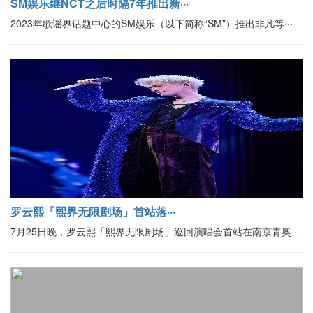
SM娱乐继NCT之后时隔7年推出新···
2023年歌谣界话题中心的SM娱乐（以下简称“SM”）推出非凡等···
罗云熙「熙界无限剧场」首站落···
7月25日晚，罗云熙「熙界无限剧场」巡回演唱会首站在南京青奥···